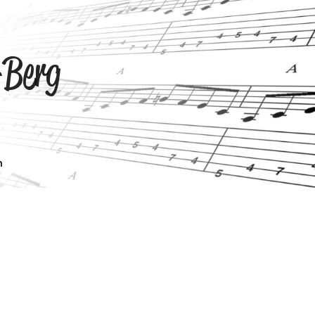
-Berg
n