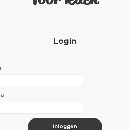
Login
s
rd
Inloggen