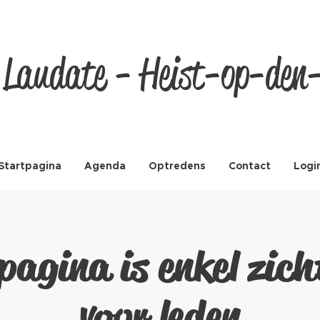
 Laudate - Heist-op-den
Startpagina
Agenda
Optredens
Contact
Logi
pagina is enkel zic
voor leden