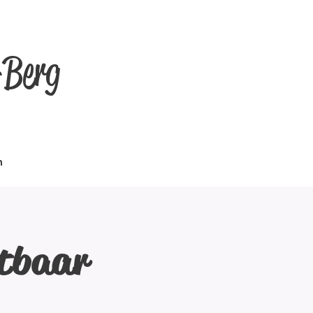
-Berg
n
htbaar